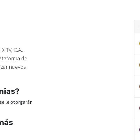
 TV, C.A..
lataforma de
nzar nuevos
nias?
 se le otorgarán
más