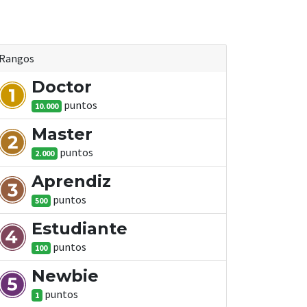
Rangos
Doctor
punto
s
10.000
Master
punto
s
2.000
Aprendiz
punto
s
500
Estudiante
punto
s
100
Newbie
punto
s
1